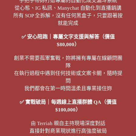
手把手帶妳打造專屬的自動化成交漏斗系統
從心態、IG 私訊、Manychat 自動化到直播銷講
所有 SOP 全拆解，沒有任何黑盒子，只要跟著按
就能完成
✅ 安心陪跑｜專屬文字支援與解答（價值
$80,000）
創業不需要孤軍奮戰，妳將擁有專屬在線顧問團
隊
在執行過程中遇到任何技術或文案卡關，隨時提
問
我們都會在第一時間溫柔且專業接住妳
✅ 實戰破局｜每週線上直播群體 QA（價值
$100,000）
由 Terriah 親自主持現場深度對話
直接針對商業現狀進行高強度破局