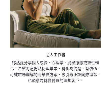
助人工作者
妳熱愛分享個人成長、心理學、能量療癒或靈性轉
化，希望將這份熱情與專業，轉化為清楚、有價值、
可被市場理解的高單價方案，吸引真正認同妳理念、
也願意為轉變付費的理想客戶。