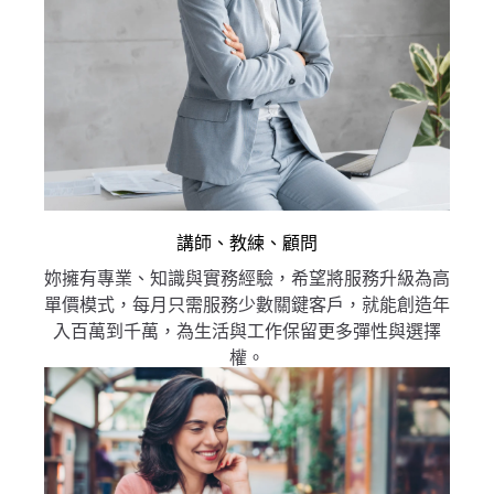
講師、教練、顧問
妳擁有專業、知識與實務經驗，希望將服務升級為高
單價模式，每月只需服務少數關鍵客戶，就能創造年
入百萬到千萬，為生活與工作保留更多彈性與選擇
權。