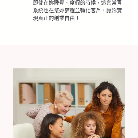
即使在妳睡覺、度假的時候，這套常青
系統也在幫妳篩選並轉化客戶，讓妳實
現真正的創業自由！