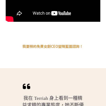
我要預約免費女創CEO變現藍圖諮詢！
我在 Terriah 身上看到一種精
益求精的專業態度，她不斷優