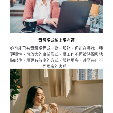
實體課或線上課老師
妳可能已有實體課程或一對一服務，但正在尋找一種
更彈性、可放大的事業形式，讓工作不再被時間與地
點綁住，用更有效率的方式，服務更多、甚至來自不
同國家的客戶。