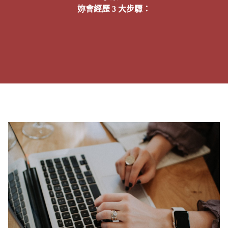
妳會經歷 3 大步驟：