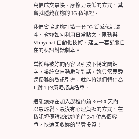
高價成交最快、摩擦力最低的方式，其
實就隱藏在妳的 IG 私訊裡。
我們會協助妳打造一套 IG 質感私訊漏
斗。教妳如何利用日常貼文、限動與
Manychat 自動化技術，建立一套舒服自
在的私訊對話劇本。
當粉絲被妳的內容吸引按下特定關鍵
字，系統會自動啟動對話，妳只需要透
過優雅的私訊引導，就能將她們轉化為
1 對 1 的策略諮詢名單。
這能讓妳在加入課程的前 30~60 天內，
以最輕鬆、最沒有心理負擔的方式，在
私訊裡優雅談成妳的前 2-3 位高價客
戶，快速回收妳的學費投資！