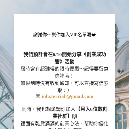
謝謝你～幫你加入VIP名單囉❤️
我們預計會在6/10開始分享《創業成功
營》活動
屆時會有超難得的限時優惠～記得要留意
信箱哦！
如果到時沒有收到通知，可以直接寫信索
取：）
💌
info.terriah@gmail.com
同時，我也想邀請你加入
【月入6位數創
業社群】
🙌
裡面有乾貨滿滿的創業心法，幫助你優化