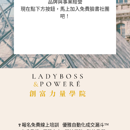
品牌與事業經營
現在點下方按鈕，馬上加入免費臉書社團
吧！
點這裡加入☕️
月入6位數創業社群
🍷報名免費線上培訓
優雅自動化成交漏斗™