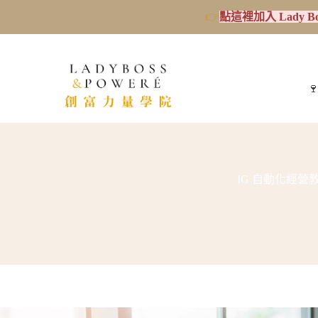
👉
點這裡加入 Lady B

IG 自動化經