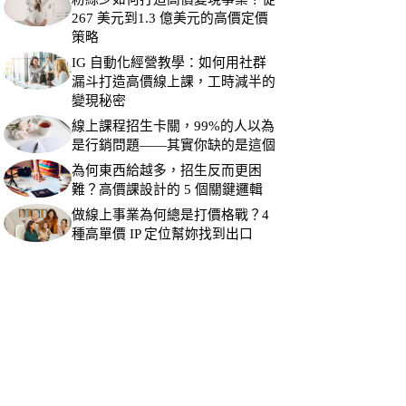
267 美元到1.3 億美元的高價定價
策略
IG 自動化經營教學：如何用社群
漏斗打造高價線上課，工時減半的
變現秘密
線上課程招生卡關，99%的人以為
是行銷問題——其實你缺的是這個
為何東西給越多，招生反而更困
難？高價課設計的 5 個關鍵邏輯
做線上事業為何總是打價格戰？4
種高單價 IP 定位幫妳找到出口