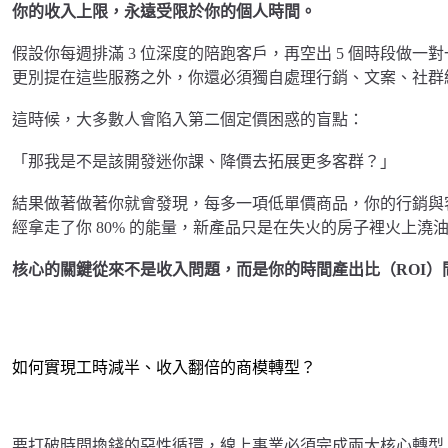
你的收入上限，永遠受限於你的個人時間。
假設你每週排滿 3 位深度的陪跑客戶，再空出 5 個時段做
更別提在這些服務之外，你還必須獨自處理行銷、文案、社群
這時候，大多數人會陷入第二個定價困惑的盲點：
「那我是不是該開發迷你課、降價去拓展更多客群？」
結果做著做著你就會發現，每多一項低單價商品，你的行銷與
經拿走了你 80% 的能量，新產品只是在失火的房子裡火上澆
核心的關鍵從來不是收入問題，而是你的時間產出比（ROI）
如何實現工時減半、收入翻倍的商模轉型？
要打破時間換錢的惡性循環，線上事業必須完成兩大核心轉型