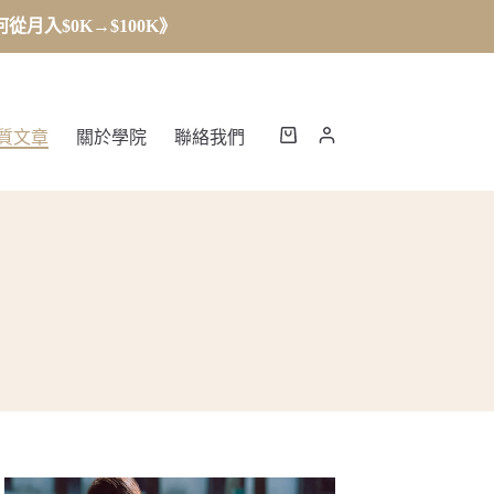
月入$0K→$100K》
質文章
關於學院
聯絡我們