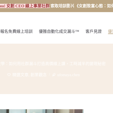
oss! 女創 CEO 線上事業社群
索取培訓影片《女創致富心態：如何從
報名免費線上培訓
優雅自動化成交漏斗™
客戶見證
優
營教學：如何用社群漏斗打造高價線上課，工時減半的變現秘密
精選文章
,
創業觀念
ufomaya.chen