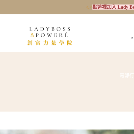
👉
點這裡加入 Lady B

電郵行