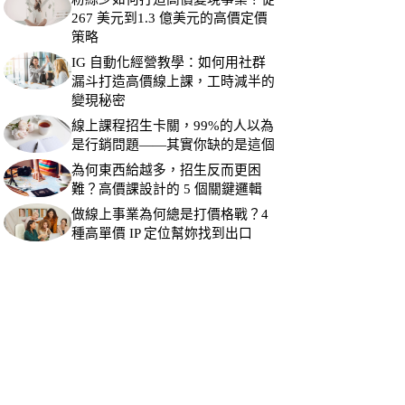
267 美元到1.3 億美元的高價定價
策略
IG 自動化經營教學：如何用社群
漏斗打造高價線上課，工時減半的
變現秘密
線上課程招生卡關，99%的人以為
是行銷問題——其實你缺的是這個
為何東西給越多，招生反而更困
難？高價課設計的 5 個關鍵邏輯
做線上事業為何總是打價格戰？4
種高單價 IP 定位幫妳找到出口