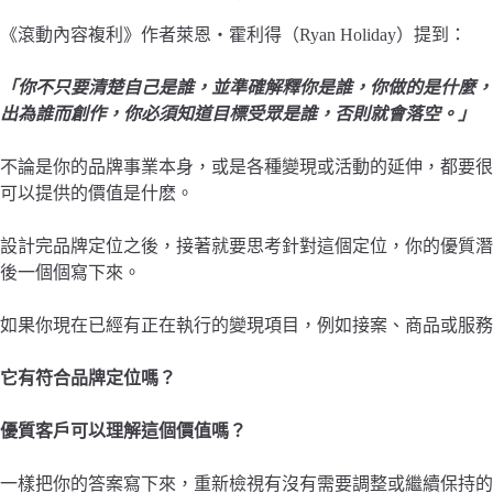
《滾動內容複利》作者萊恩・霍利得（Ryan Holiday）提到：
「你不只要清楚自己是誰，並準確解釋你是誰，你做的是什麼，
出為誰而創作，你必須知道目標受眾是誰，否則就會落空。」
不論是你的品牌事業本身，或是各種變現或活動的延伸，都要很
可以提供的價值是什麽。
設計完品牌定位之後，接著就要思考針對這個定位，你的優質潛
後一個個寫下來。
如果你現在已經有正在執行的變現項目，例如接案、商品或服務
它有符合品牌定位嗎？
優質客戶可以理解這個價值嗎？
一樣把你的答案寫下來，重新檢視有沒有需要調整或繼續保持的