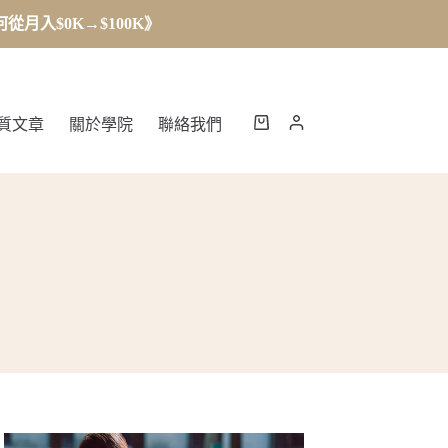
月入$0K→$100K》
質文章
關於學院
聯絡我們