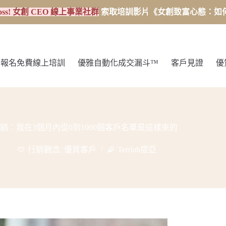
oss! 女創 CEO 線上事業社群
索取培訓影片《女創致富心態：如何從
報名免費線上培訓
優雅自動化成交漏斗™
客戶見證
優
銷：我在3個月內從0到1000個客戶名單是這樣來的
行銷觀念
,
優質客戶
Terriah提亞